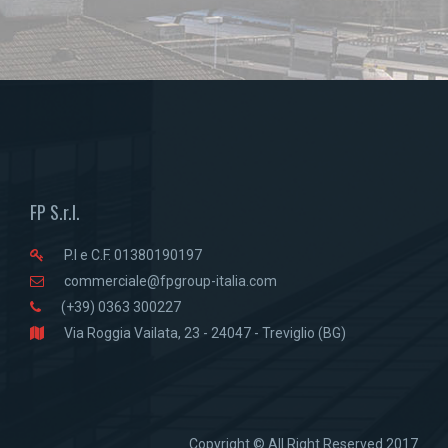
FP S.r.l.
P.I e C.F. 01380190197
commerciale@fpgroup-italia.com
(+39) 0363 300227
Via Roggia Vailata, 23 - 24047 - Treviglio (BG)
Copyright © All Right Reserved 2017