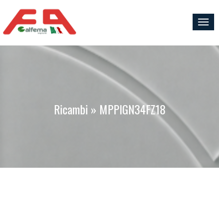
Togg
navig
Ricambi » MPPIGN34FZ18