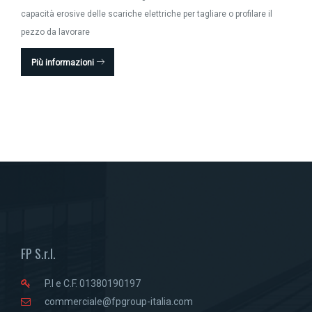
capacità erosive delle scariche elettriche per tagliare o profilare il
pezzo da lavorare
Più informazioni
FP S.r.l.
P.I e C.F. 01380190197
commerciale@fpgroup-italia.com